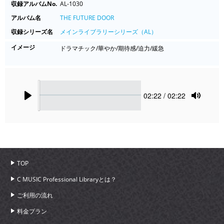
収録アルバムNo.
AL-1030
アルバム名
THE FUTURE DOOR
収録シリーズ名
メインライブラリーシリーズ（AL）
イメージ
ドラマチック/華やか/期待感/迫力/緩急
Seek
Current
02:22
/ 02:22
time
Play
Toggle
Mute
TOP
C MUSIC Professional Libraryとは？
ご利用の流れ
料金プラン