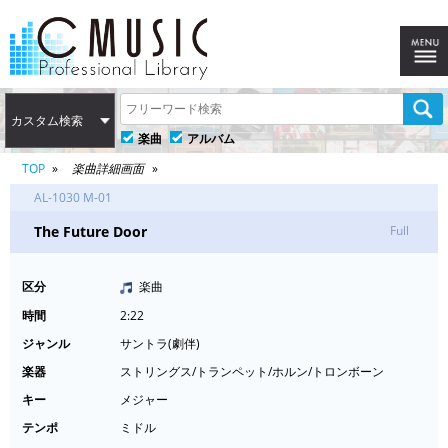
カスタム検索
楽曲
アルバム
TOP
楽曲詳細画面
AL-1030 M-01
The Future Door
Full
区分
楽曲
時間
2:22
ジャンル
サントラ(劇伴)
楽器
ストリングス/トランペット/ホルン/トロンボーン
キー
メジャー
テンポ
ミドル