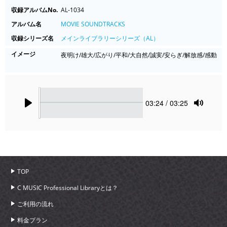
収録アルバムNo.
AL-1034
アルバム名
MOVIE SOUNDTRACKS
収録シリーズ名
メインライブラリーシリーズ（AL）
イメージ
夜明け/雄大/広がり/平和/大自然/誠実/安らぎ/解放感/感動
Seek
Current
03:24
/ 03:25
time
Play
Toggle
Mute
TOP
C MUSIC Professional Libraryとは？
ご利用の流れ
料金プラン