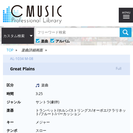
カスタム検索
楽曲
アルバム
TOP
楽曲詳細画面
AL-1034 M-08
Great Plains
Full
区分
楽曲
時間
3:25
ジャンル
サントラ(劇伴)
楽器
トランペット/ホルン/ストリングス/オーボエ/クラリネッ
ト/フルート/パーカッション
キー
メジャー
テンポ
スロー