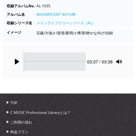
収録アルバムNo.
AL-1035
アルバム名
MAGNIFICENT NATURE
収録シリーズ名
メインライブラリーシリーズ（AL）
イメージ
荘厳/力強さ/逆境/夜明け/希望/静かな叫び/信頼
Seek
Current
03:37
/ 03:38
time
Play
Toggle
Mute
TOP
C MUSIC Professional Libraryとは？
ご利用の流れ
料金プラン