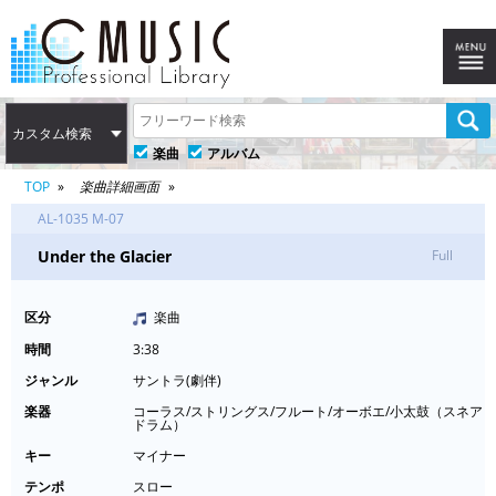
カスタム検索
楽曲
アルバム
TOP
楽曲詳細画面
AL-1035 M-07
Under the Glacier
Full
区分
楽曲
時間
3:38
ジャンル
サントラ(劇伴)
楽器
コーラス/ストリングス/フルート/オーボエ/小太鼓（スネア
ドラム）
キー
マイナー
テンポ
スロー