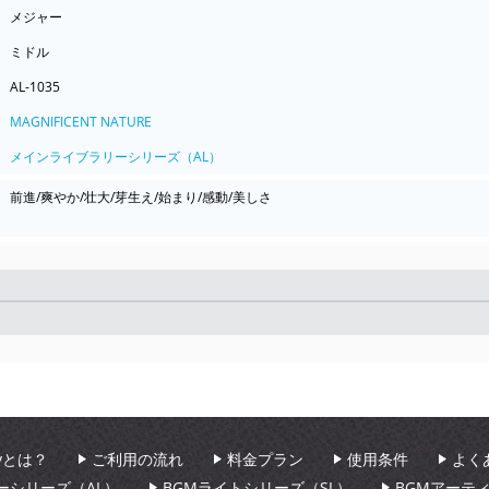
メジャー
ミドル
AL-1035
MAGNIFICENT NATURE
メインライブラリーシリーズ（AL）
前進/爽やか/壮大/芽生え/始まり/感動/美しさ
Seek
aryとは？
ご利用の流れ
料金プラン
使用条件
よく
ーシリーズ（AL）
BGMライトシリーズ（SL）
BGMアーテ