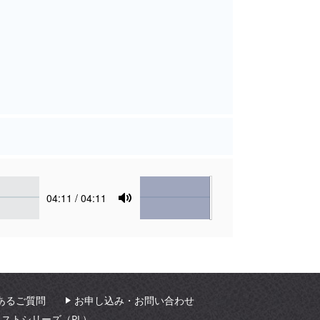
Volume
Current
04:11
/ 04:11
time
Toggle
Mute
あるご質問
お申し込み・お問い合わせ
ィストシリーズ（PL）