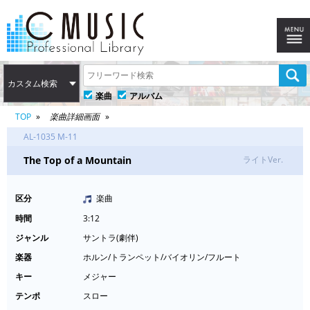
カスタム検索
楽曲
アルバム
TOP
楽曲詳細画面
AL-1035 M-11
The Top of a Mountain
ライトVer.
区分
楽曲
時間
3:12
ジャンル
サントラ(劇伴)
楽器
ホルン/トランペット/バイオリン/フルート
キー
メジャー
テンポ
スロー