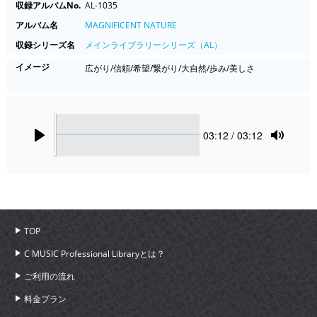
収録アルバムNo.
AL-1035
アルバム名
MAGNIFICENT NATURE
収録シリーズ名
メインライブラリーシリーズ（AL）
イメージ
広がり/信頼/希望/繋がり/大自然/歩み/美しさ
Seek
Current
03:12
/ 03:12
time
Play
Toggle
Mute
TOP
C MUSIC Professional Libraryとは？
ご利用の流れ
料金プラン