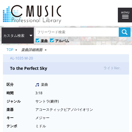
カスタム検索
楽曲
アルバム
TOP
楽曲詳細画面
AL-1035 M-20
To the Perfect Sky
ライトVer.
区分
楽曲
時間
3:18
ジャンル
サントラ(劇伴)
楽器
アコースティックピアノ/バイオリン
キー
メジャー
テンポ
ミドル