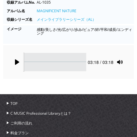
収録アルバムNo.
AL-1035
アルバム名
MAGNIFICENT NATURE
収録シリーズ名
メインライブラリーシリーズ（AL）
イメージ
感動/美しさ/光/広がり/歩み/ピュア/絆/平和/成長/エンディ
ング
Seek
Current
03:18
/ 03:18
time
Play
Toggle
Mute
TOP
C MUSIC Professional Libraryとは？
ご利用の流れ
料金プラン