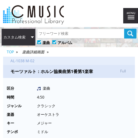
カスタム検索
楽曲
アルバム
TOP
楽曲詳細画面
AL-1038 M-02
モーツァルト：ホルン協奏曲第1番第1楽章
Full
区分
楽曲
時間
4:50
ジャンル
クラシック
楽器
オーケストラ
キー
メジャー
テンポ
ミドル