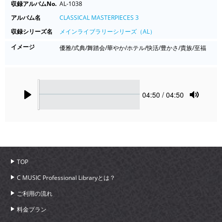
収録アルバムNo.
AL-1038
アルバム名
CLASSICAL MASTERPIECES 3
収録シリーズ名
メインライブラリーシリーズ（AL）
イメージ
優雅/式典/舞踏会/華やか/ホテル/快活/豊かさ/貴族/至福
Seek
Current
04:50
/ 04:50
time
Play
Toggle
Mute
TOP
C MUSIC Professional Libraryとは？
ご利用の流れ
料金プラン