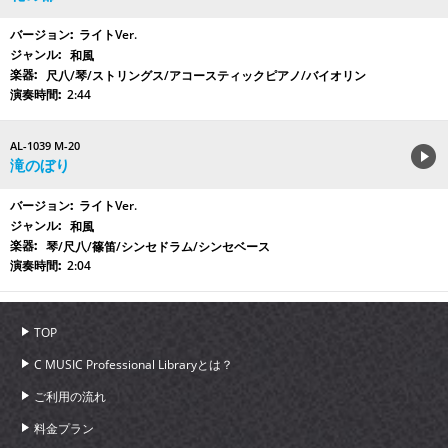
ライトVer.
和風
尺八/琴/ストリングス/アコースティックピアノ/バイオリン
2:44
AL-1039 M-20
滝のぼり
ライトVer.
和風
琴/尺八/篠笛/シンセドラム/シンセベース
2:04
TOP
C MUSIC Professional Libraryとは？
ご利用の流れ
料金プラン