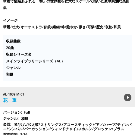
華麗で情緒あふれる「和」の世界観を壮大なスケールで描いた豪華絢爛な楽曲
集
イメージ
華麗/壮大/オーケストラ/伝統/繊細/粋/艶やか/儚さ/可憐/歴史/哀愁/和風
収録曲数
20曲
収録シリーズ名
メインライブラリーシリーズ（AL）
ジャンル
和風
AL-1039 M-01
花一重
Full
和風
琴/尺八/和太鼓/ストリングス/アコースティックピアノ/ハープ/ティンパ
ニ/シンバル/パーカッション/ウィンドチャイム/ホルン/グロッケン/ブラス
3:26