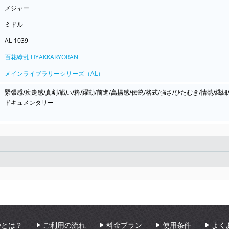
メジャー
ミドル
AL-1039
百花繚乱 HYAKKARYORAN
メインライブラリーシリーズ（AL）
緊張感/疾走感/真剣/戦い/粋/躍動/前進/高揚感/伝統/格式/強さ/ひたむき/情熱/繊細/
ドキュメンタリー
Seek
aryとは？
ご利用の流れ
料金プラン
使用条件
よく