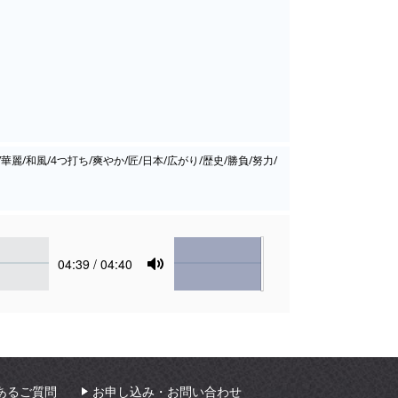
華麗/和風/4つ打ち/爽やか/匠/日本/広がり/歴史/勝負/努力/
Volume
Current
04:39
/ 04:40
time
Toggle
Mute
あるご質問
お申し込み・お問い合わせ