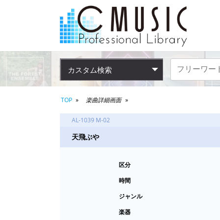
カスタム検索
TOP
楽曲詳細画面
AL-1039 M-02
天飛ぶや
区分
時間
ジャンル
楽器