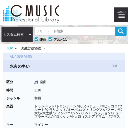
カスタム検索
楽曲
アルバム
TOP
楽曲詳細画面
AL-1039 M-05
水火の争い
Full
区分
楽曲
時間
3:30
ジャンル
和風
楽器
トランペット/トロンボーン/ホルン/チューバ/ピッコロ/フ
ルート/クラリネット/オーボエ/ストリングス/バスーン/和
太鼓/大太鼓/ティンパニ/シンバル/パーカッション/チュー
ブラーベル/グロッケン/小太鼓（スネアドラム）/ブラス
キー
マイナー