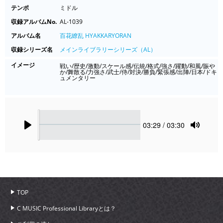
テンポ
ミドル
収録アルバムNo.
AL-1039
アルバム名
百花繚乱 HYAKKARYORAN
収録シリーズ名
メインライブラリーシリーズ（AL）
イメージ
戦い/歴史/激動/スケール感/伝統/格式/強さ/躍動/和風/賑や
か/舞散る/力強さ/武士/侍/対決/勝負/緊張感/出陣/日本/ドキ
ュメンタリー
Seek
Current
03:29
/ 03:30
time
Play
Toggle
Mute
TOP
C MUSIC Professional Libraryとは？