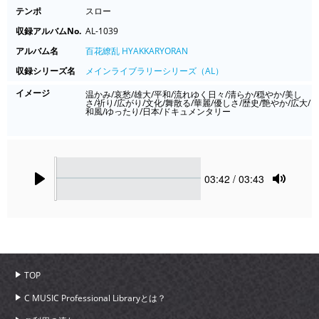
テンポ
スロー
収録アルバムNo.
AL-1039
アルバム名
百花繚乱 HYAKKARYORAN
収録シリーズ名
メインライブラリーシリーズ（AL）
イメージ
温かみ/哀愁/雄大/平和/流れゆく日々/清らか/穏やか/美し
さ/祈り/広がり/文化/舞散る/華麗/優しさ/歴史/艶やか/広大/
和風/ゆったり/日本/ドキュメンタリー
Seek
Current
03:42
/ 03:43
time
Play
Toggle
Mute
TOP
C MUSIC Professional Libraryとは？