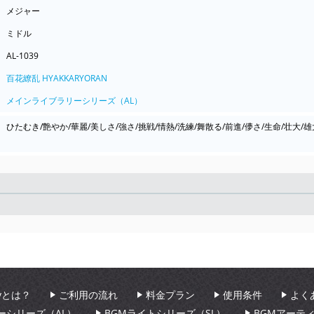
メジャー
ミドル
AL-1039
百花繚乱 HYAKKARYORAN
メインライブラリーシリーズ（AL）
ひたむき/艶やか/華麗/美しさ/強さ/挑戦/情熱/洗練/舞散る/前進/儚さ/生命/壮大/
Seek
aryとは？
ご利用の流れ
料金プラン
使用条件
よく
ーシリーズ（AL）
BGMライトシリーズ（SL）
BGMアーテ