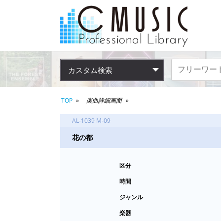
カスタム検索
TOP
楽曲詳細画面
AL-1039 M-09
花の都
区分
時間
ジャンル
楽器