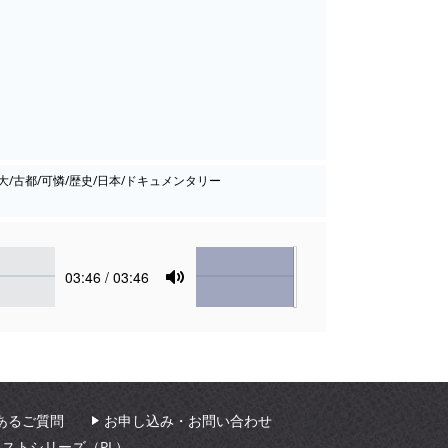
雄大/古都/可憐/歴史/日本/ドキュメンタリー
Volume
Current
03:46
/ 03:46
time
Toggle
Mute
あるご質問
お申し込み・お問い合わせ
ィストシリーズ（PL）