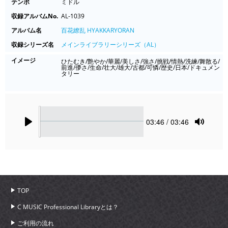
テンポ
ミドル
収録アルバムNo.
AL-1039
アルバム名
百花繚乱 HYAKKARYORAN
収録シリーズ名
メインライブラリーシリーズ（AL）
イメージ
ひたむき/艶やか/華麗/美しさ/強さ/挑戦/情熱/洗練/舞散る/
前進/儚さ/生命/壮大/雄大/古都/可憐/歴史/日本/ドキュメン
タリー
Seek
Current
03:46
/ 03:46
time
Play
Toggle
Mute
TOP
C MUSIC Professional Libraryとは？
ご利用の流れ