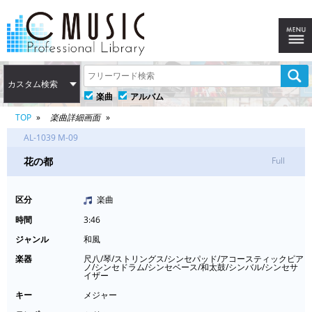
カスタム検索
楽曲
アルバム
TOP
楽曲詳細画面
AL-1039 M-09
花の都
Full
区分
楽曲
時間
3:46
ジャンル
和風
楽器
尺八/琴/ストリングス/シンセパッド/アコースティックピア
ノ/シンセドラム/シンセベース/和太鼓/シンバル/シンセサ
イザー
キー
メジャー