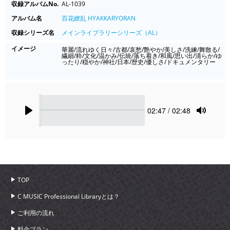
収録アルバムNo.
AL-1039
アルバム名
百花繚乱 HYAKKARYORAN
収録シリーズ名
メインライブラリーシリーズ（AL）
イメージ
華麗/流れゆく日々/古都/哀愁/艶やか/美しさ/洗練/舞散る/
繊細/粋/文化/温かみ/伝統/落ち着き/和風/思い出/清らか/ゆ
ったり/穏やか/神社/日本/歴史/優しさ/ドキュメンタリー
Seek
Current
02:47
/ 02:48
time
Play
Toggle
Mute
TOP
C MUSIC Professional Libraryとは？
ご利用の流れ
料金プラン