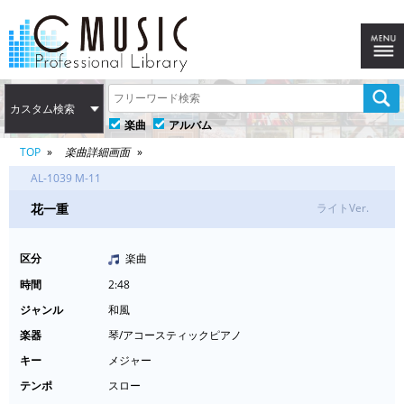
カスタム検索
楽曲
アルバム
TOP
楽曲詳細画面
AL-1039 M-11
花一重
ライトVer.
区分
楽曲
時間
2:48
ジャンル
和風
楽器
琴/アコースティックピアノ
キー
メジャー
テンポ
スロー