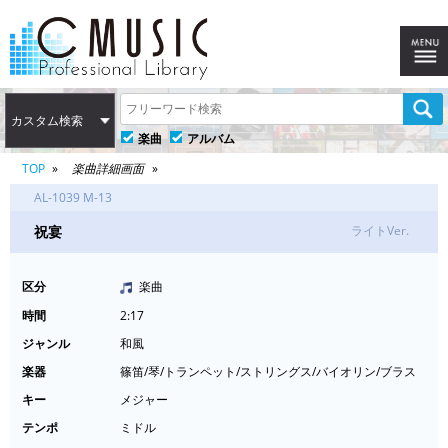
カスタム検索
楽曲
アルバム
TOP
楽曲詳細画面
AL-1039 M-13
祝宴
ライトVer.
区分
楽曲
時間
2:17
ジャンル
和風
楽器
篠笛/琴/トランペット/ストリングス/バイオリン/ブラス
キー
メジャー
テンポ
ミドル