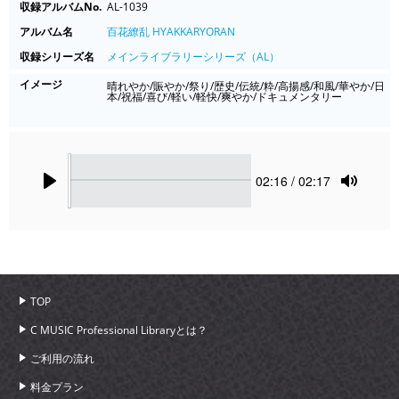
収録アルバムNo.
AL-1039
アルバム名
百花繚乱 HYAKKARYORAN
収録シリーズ名
メインライブラリーシリーズ（AL）
イメージ
晴れやか/賑やか/祭り/歴史/伝統/粋/高揚感/和風/華やか/日
本/祝福/喜び/軽い/軽快/爽やか/ドキュメンタリー
Seek
Current
02:16
/ 02:17
time
Play
Toggle
Mute
TOP
C MUSIC Professional Libraryとは？
ご利用の流れ
料金プラン