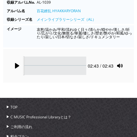
収録アルバムNo.
AL-1039
アルバム名
百花繚乱 HYAKKARYORAN
収録シリーズ名
メインライブラリーシリーズ（AL）
イメージ
哀愁/温かみ/平和/流れゆく日々/清らか/穏やか/美しさ/祈
り/広がり/文化/舞散る/華麗/優しさ/歴史/艶やか/和風/ゆっ
たり/寂しい/日本/切なさ/寂しさ/ドキュメンタリー
Seek
Current
02:43
/ 02:43
time
Play
Toggle
Mute
TOP
C MUSIC Professional Libraryとは？
ご利用の流れ
料金プラン