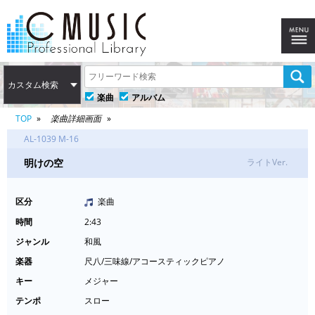
カスタム検索
楽曲
アルバム
TOP
楽曲詳細画面
AL-1039 M-16
明けの空
ライトVer.
区分
楽曲
時間
2:43
ジャンル
和風
楽器
尺八/三味線/アコースティックピアノ
キー
メジャー
テンポ
スロー