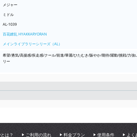
メジャー
ミドル
AL-1039
百花繚乱 HYAKKARYORAN
メインライブラリーシリーズ（AL）
希望/勇気/高揚感/疾走感/クール/前進/華麗/ひたむき/賑やか/期待/躍動/挑戦/力強
リー
Seek
aryとは？
ご利用の流れ
料金プラン
使用条件
よく