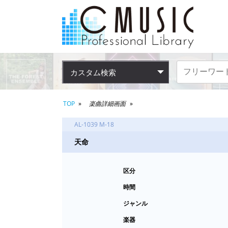
カスタム検索
TOP
楽曲詳細画面
AL-1039 M-18
天命
区分
時間
ジャンル
楽器