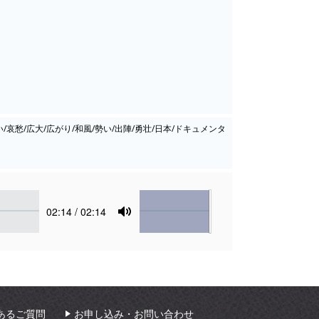
い/哀愁/広大/広がり/和風/勢い/出陣/勇壮/日本/ドキュメンタ
Volume
Current
02:14
/ 02:14
time
Toggle
Mute
あるご質問
お申し込み・お問い合わせ