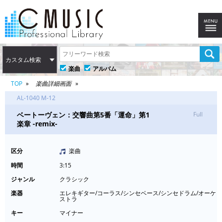
カスタム検索
楽曲
アルバム
TOP
楽曲詳細画面
AL-1040 M-12
ベートーヴェン：交響曲第5番「運命」第1
Full
楽章 -remix-
区分
楽曲
時間
3:15
ジャンル
クラシック
楽器
エレキギター/コーラス/シンセベース/シンセドラム/オーケ
ストラ
キー
マイナー