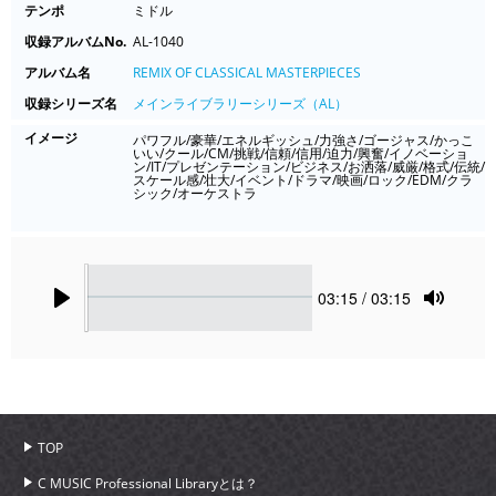
テンポ
ミドル
収録アルバムNo.
AL-1040
アルバム名
REMIX OF CLASSICAL MASTERPIECES
収録シリーズ名
メインライブラリーシリーズ（AL）
イメージ
パワフル/豪華/エネルギッシュ/力強さ/ゴージャス/かっこ
いい/クール/CM/挑戦/信頼/信用/迫力/興奮/イノベーショ
ン/IT/プレゼンテーション/ビジネス/お洒落/威厳/格式/伝統/
スケール感/壮大/イベント/ドラマ/映画/ロック/EDM/クラ
シック/オーケストラ
Seek
Current
03:15
/ 03:15
time
Play
Toggle
Mute
TOP
C MUSIC Professional Libraryとは？