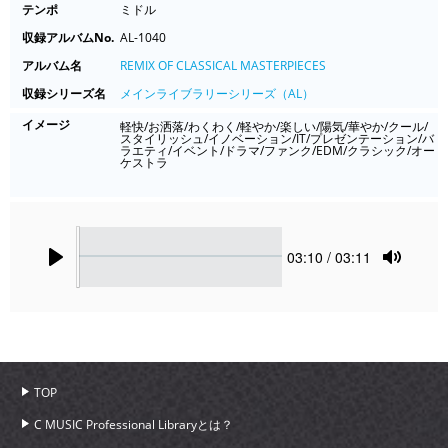
テンポ
ミドル
収録アルバムNo.
AL-1040
アルバム名
REMIX OF CLASSICAL MASTERPIECES
収録シリーズ名
メインライブラリーシリーズ（AL）
イメージ
軽快/お洒落/わくわく/軽やか/楽しい/陽気/華やか/クール/
スタイリッシュ/イノベーション/IT/プレゼンテーション/バ
ラエティ/イベント/ドラマ/ファンク/EDM/クラシック/オー
ケストラ
Seek
Current
03:10
/ 03:11
time
Play
Toggle
Mute
TOP
C MUSIC Professional Libraryとは？