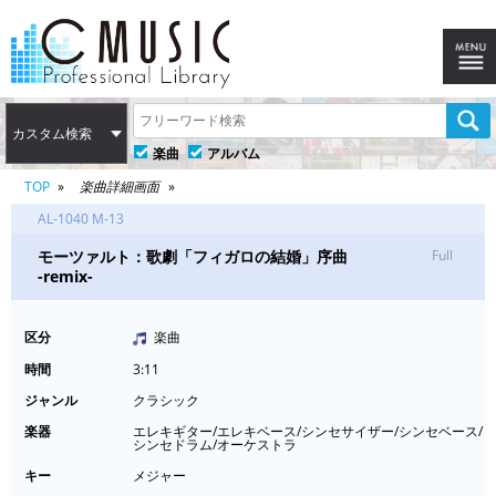
カスタム検索
楽曲
アルバム
TOP
楽曲詳細画面
AL-1040 M-13
モーツァルト：歌劇「フィガロの結婚」序曲
Full
-remix-
区分
楽曲
時間
3:11
ジャンル
クラシック
楽器
エレキギター/エレキベース/シンセサイザー/シンセベース/
シンセドラム/オーケストラ
キー
メジャー