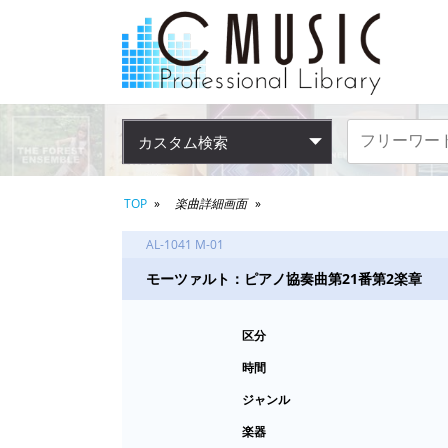
カスタム検索
TOP
楽曲詳細画面
AL-1041 M-01
モーツァルト：ピアノ協奏曲第21番第2楽章
区分
時間
ジャンル
楽器