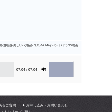
出/透明感/美しい/化粧品/コスメ/CM/イベント/ドラマ/映画
Volume
Current
07:04
/ 07:04
time
Toggle
Mute
あるご質問
お申し込み・お問い合わせ
ィストシリーズ（PL）