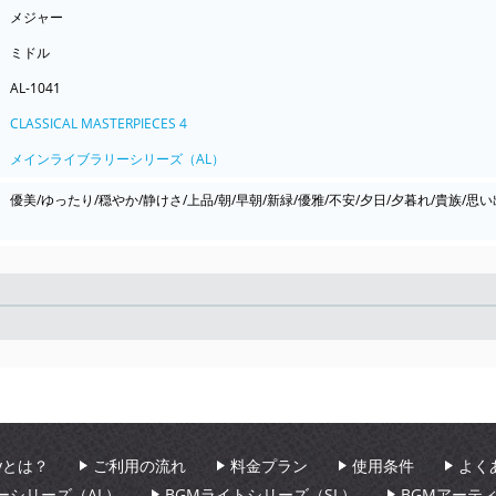
メジャー
ミドル
AL-1041
CLASSICAL MASTERPIECES 4
メインライブラリーシリーズ（AL）
優美/ゆったり/穏やか/静けさ/上品/朝/早朝/新緑/優雅/不安/夕日/夕暮れ/貴族/思い
Seek
aryとは？
ご利用の流れ
料金プラン
使用条件
よく
ーシリーズ（AL）
BGMライトシリーズ（SL）
BGMアーテ