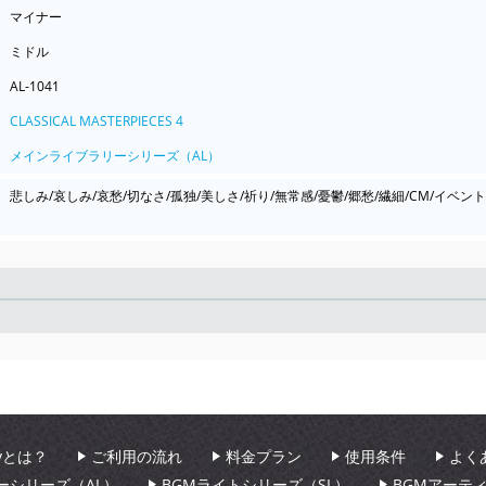
マイナー
ミドル
AL-1041
CLASSICAL MASTERPIECES 4
メインライブラリーシリーズ（AL）
悲しみ/哀しみ/哀愁/切なさ/孤独/美しさ/祈り/無常感/憂鬱/郷愁/繊細/CM/イベント
Seek
aryとは？
ご利用の流れ
料金プラン
使用条件
よく
ーシリーズ（AL）
BGMライトシリーズ（SL）
BGMアーテ