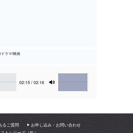
/ドラマ/映画
Volume
Current
02:15
/ 02:16
time
Toggle
Mute
あるご質問
お申し込み・お問い合わせ
ィストシリーズ（PL）