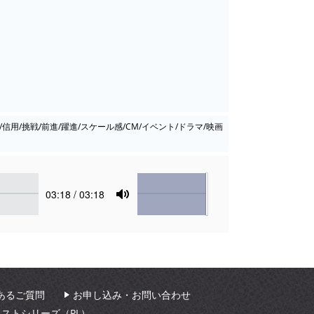
/信用/挑戦/前進/躍進/スケール感/CM/イベント/ドラマ/映画
Volume
Current
03:18
/ 03:18
time
Toggle
Mute
あるご質問
お申し込み・お問い合わせ
ィストシリーズ（PL）