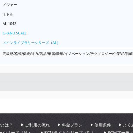
メジャー
ミドル
AL-1042
GRAND SCALE
メインライブラリーシリーズ（AL）
高級感/格式/伝統/迫力/気品/華麗/豪華/イノベーション/テクノロジー/企業VP/信頼
Seek
aryとは？
ご利用の流れ
料金プラン
使用条件
よく
ーシリーズ（AL）
BGMライトシリーズ（SL）
BGMアーテ