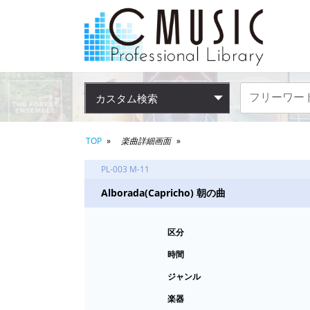
カスタム検索
TOP
楽曲詳細画面
PL-003 M-11
Alborada(Capricho) 朝の曲
区分
時間
ジャンル
楽器