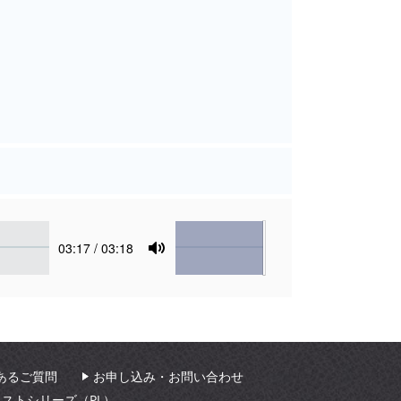
Volume
Current
03:17
/ 03:18
time
Toggle
Mute
あるご質問
お申し込み・お問い合わせ
ィストシリーズ（PL）