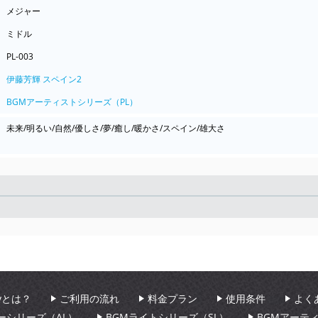
メジャー
ミドル
PL-003
伊藤芳輝 スペイン2
BGMアーティストシリーズ（PL）
未来/明るい/自然/優しさ/夢/癒し/暖かさ/スペイン/雄大さ
Seek
aryとは？
ご利用の流れ
料金プラン
使用条件
よく
ーシリーズ（AL）
BGMライトシリーズ（SL）
BGMアーテ