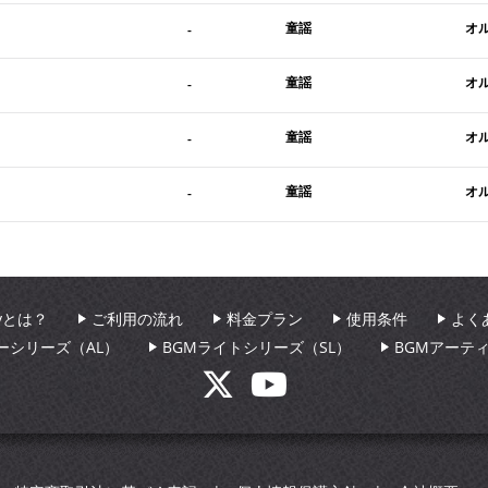
童謡
オ
-
童謡
オ
-
童謡
オ
-
童謡
オ
-
aryとは？
ご利用の流れ
料金プラン
使用条件
よく
ーシリーズ（AL）
BGMライトシリーズ（SL）
BGMアーテ