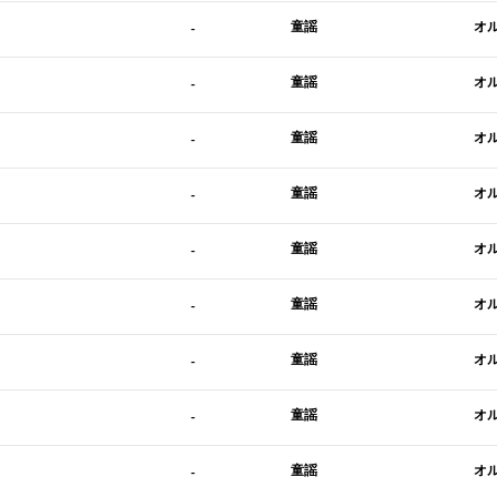
童謡
オ
-
童謡
オ
-
童謡
オ
-
童謡
オ
-
童謡
オ
-
童謡
オ
-
童謡
オ
-
童謡
オ
-
童謡
オ
-