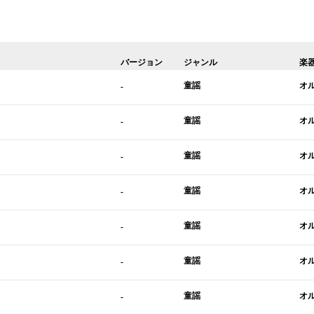
バージョン
ジャンル
楽
童謡
オ
-
童謡
オ
-
童謡
オ
-
童謡
オ
-
童謡
オ
-
童謡
オ
-
童謡
オ
-