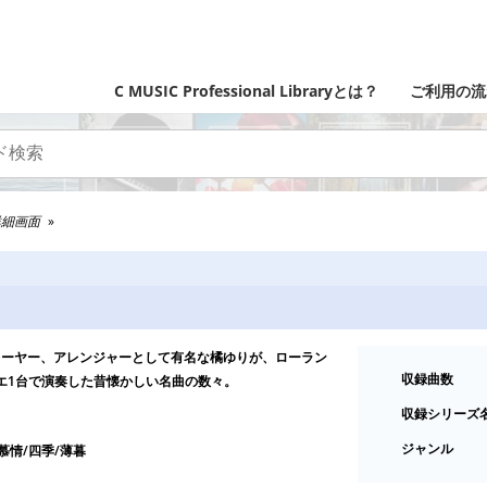
C MUSIC Professional Libraryとは？
ご利用の流
詳細画面
レーヤー、アレンジャーとして有名な橘ゆりが、ローラン
収録曲数
エ1台で演奏した昔懐かしい名曲の数々。
収録シリーズ
ジャンル
慕情/四季/薄暮