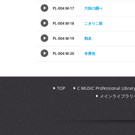
PL-004 M-17
六段の調べ
PL-004 M-18
こきりこ節
PL-004 M-19
戦友
PL-004 M-20
冬景色
TOP
C MUSIC Professional Libr
メインライブラリ