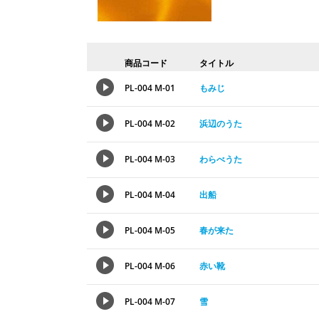
商品コード
タイトル
PL-004 M-01
もみじ
PL-004 M-02
浜辺のうた
PL-004 M-03
わらべうた
PL-004 M-04
出船
PL-004 M-05
春が来た
PL-004 M-06
赤い靴
PL-004 M-07
雪