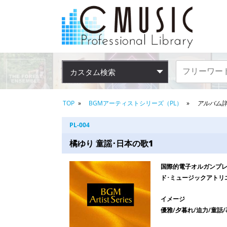
カスタム検索
TOP
BGMアーティストシリーズ（PL）
アルバム
PL-004
橘ゆり 童謡･日本の歌1
国際的電子オルガンプ
ド･ミュージックアトリ
イメージ
優雅/夕暮れ/迫力/童話/