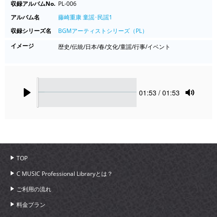
収録アルバムNo.
PL-006
アルバム名
藤崎重康 童謡･民謡1
収録シリーズ名
BGMアーティストシリーズ（PL）
イメージ
歴史/伝統/日本/春/文化/童謡/行事/イベント
Seek
Current
01:53
/ 01:53
time
Play
Toggle
Mute
TOP
C MUSIC Professional Libraryとは？
ご利用の流れ
料金プラン