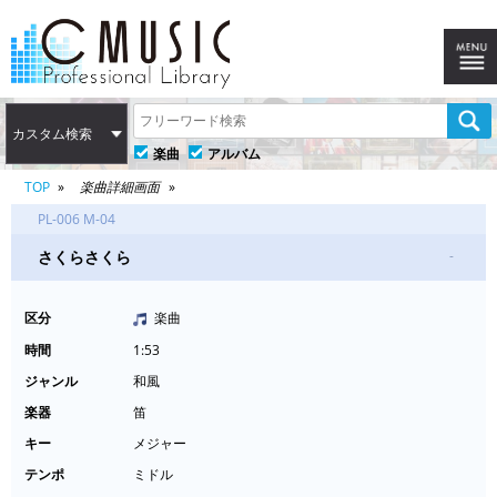
カスタム検索
楽曲
アルバム
TOP
楽曲詳細画面
PL-006 M-04
さくらさくら
-
区分
楽曲
時間
1:53
ジャンル
和風
楽器
笛
キー
メジャー
テンポ
ミドル