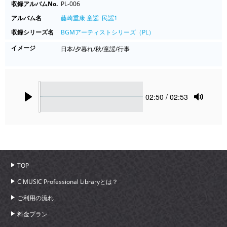
収録アルバムNo.
PL-006
アルバム名
藤崎重康 童謡･民謡1
収録シリーズ名
BGMアーティストシリーズ（PL）
イメージ
日本/夕暮れ/秋/童謡/行事
Seek
Current
02:50
/ 02:53
time
Play
Toggle
Mute
TOP
C MUSIC Professional Libraryとは？
ご利用の流れ
料金プラン