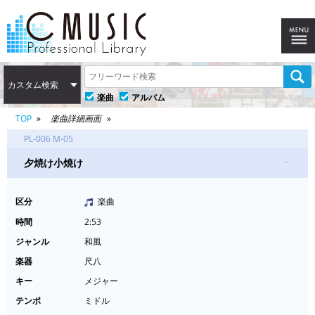
カスタム検索
楽曲
アルバム
TOP
楽曲詳細画面
PL-006 M-05
夕焼け小焼け
-
区分
楽曲
時間
2:53
ジャンル
和風
楽器
尺八
キー
メジャー
テンポ
ミドル