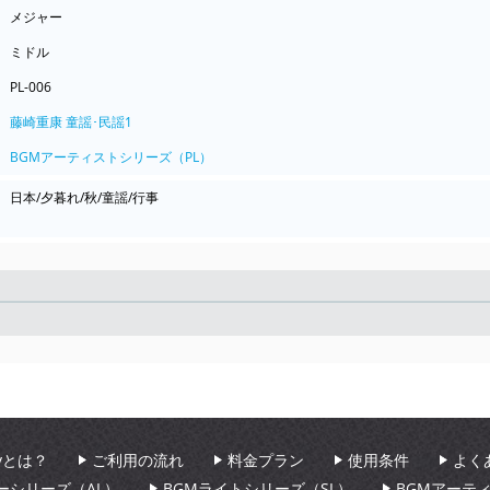
メジャー
ミドル
PL-006
藤崎重康 童謡･民謡1
BGMアーティストシリーズ（PL）
日本/夕暮れ/秋/童謡/行事
Seek
aryとは？
ご利用の流れ
料金プラン
使用条件
よく
ーシリーズ（AL）
BGMライトシリーズ（SL）
BGMアーテ