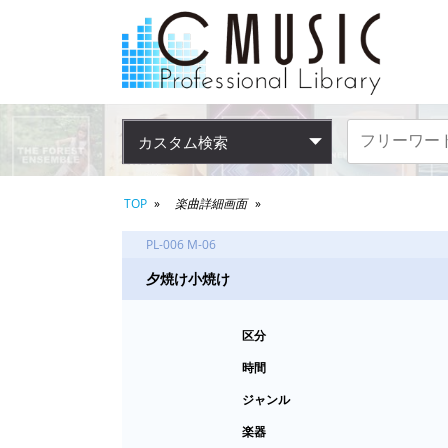
カスタム検索
TOP
楽曲詳細画面
PL-006 M-06
夕焼け小焼け
区分
時間
ジャンル
楽器