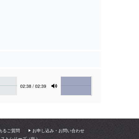
Volume
Current
02:38
/ 02:39
time
Toggle
Mute
あるご質問
お申し込み・お問い合わせ
ィストシリーズ（PL）