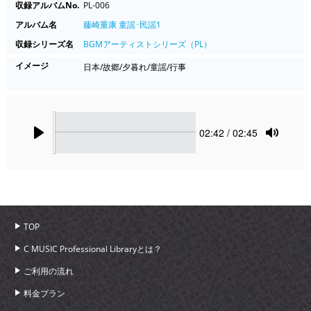
収録アルバムNo.
PL-006
アルバム名
藤崎重康 童謡･民謡1
収録シリーズ名
BGMアーティストシリーズ（PL）
イメージ
日本/故郷/夕暮れ/童謡/行事
Seek
Current
02:42
/ 02:45
time
Play
Toggle
Mute
TOP
C MUSIC Professional Libraryとは？
ご利用の流れ
料金プラン