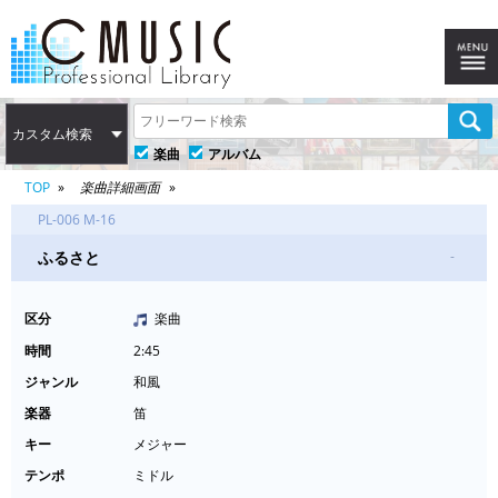
カスタム検索
楽曲
アルバム
TOP
楽曲詳細画面
PL-006 M-16
ふるさと
-
区分
楽曲
時間
2:45
ジャンル
和風
楽器
笛
キー
メジャー
テンポ
ミドル