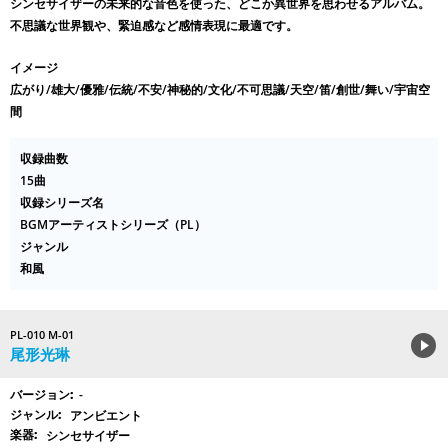
シンセサイザーの未来的な音色を使った、どこか異世界を思わせるアルバム。
不思議な世界観や、緊迫感など感情表現に最適です。
イメージ
広がり/雄大/優雅/伝統/不安/神秘的/文化/不可思議/天空/笛/創世/舞い/宇宙空
間
収録曲数
15曲
収録シリーズ名
BGMアーティストシリーズ（PL）
ジャンル
和風
PL-010 M-01
尾形光琳
-
アンビエント
シンセサイザー