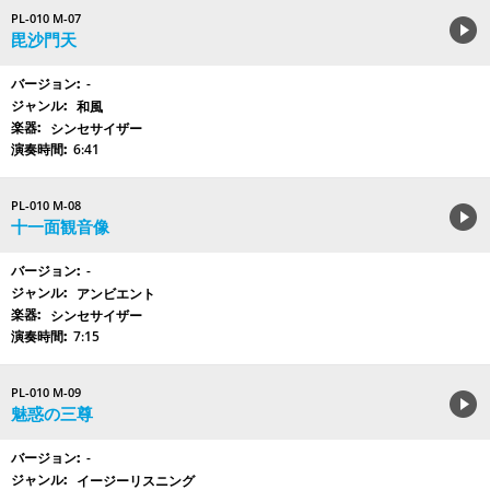
PL-010 M-07
毘沙門天
-
和風
シンセサイザー
6:41
PL-010 M-08
十一面観音像
-
アンビエント
シンセサイザー
7:15
PL-010 M-09
魅惑の三尊
-
イージーリスニング