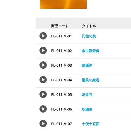
商品コード
タイトル
PL-011 M-01
円柱の美
PL-011 M-02
救世観音像
PL-011 M-03
墨漆黒
PL-011 M-04
驚異の絵巻
PL-011 M-05
葛井寺
PL-011 M-06
釈迦像
PL-011 M-07
十便十宜図