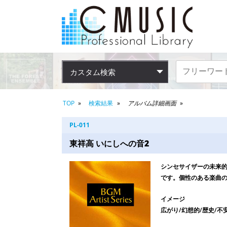
カスタム検索
TOP
検索結果
アルバム詳細画面
PL-011
東祥高 いにしへの音2
シンセサイザーの未来
です。個性のある楽曲
イメージ
広がり/幻想的/歴史/不