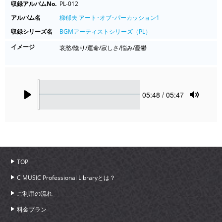
収録アルバムNo.
PL-012
アルバム名
梯郁夫 アート･オブ･パーカッション1
収録シリーズ名
BGMアーティストシリーズ（PL）
イメージ
哀愁/陰り/運命/寂しさ/悩み/憂鬱
Seek
Current
05:48
/ 05:47
time
Play
Toggle
Mute
TOP
C MUSIC Professional Libraryとは？
ご利用の流れ
料金プラン