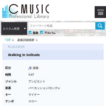
カスタム検索
楽曲
アルバム
TOP
楽曲詳細画面
PL-012 M-05
Walking in Solitude
-
区分
楽曲
時間
5:47
ジャンル
アンビエント
楽器
パーカッション/カンテレ
キー
マイナー
テンポ
スロー