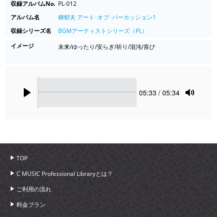
収録アルバムNo.
PL-012
アルバム名
梯郁夫 アート･オブ･パーカッション1
収録シリーズ名
BGMアーティストシリーズ（PL）
イメージ
未来/ゆったり/安らぎ/祈り/混沌/喜び
Seek
Current
05:33
/ 05:34
time
Play
Toggle
Mute
TOP
C MUSIC Professional Libraryとは？
ご利用の流れ
料金プラン