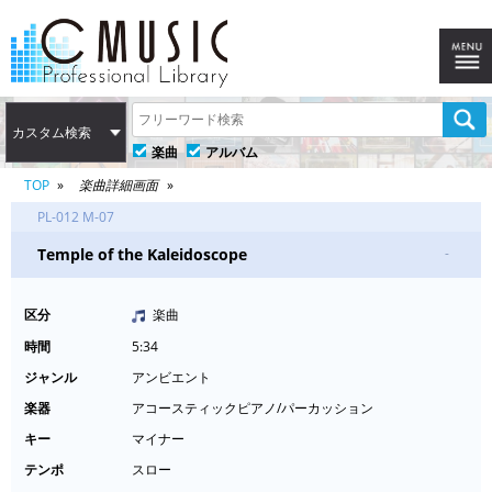
カスタム検索
楽曲
アルバム
TOP
楽曲詳細画面
PL-012 M-07
Temple of the Kaleidoscope
-
区分
楽曲
時間
5:34
ジャンル
アンビエント
楽器
アコースティックピアノ/パーカッション
キー
マイナー
テンポ
スロー