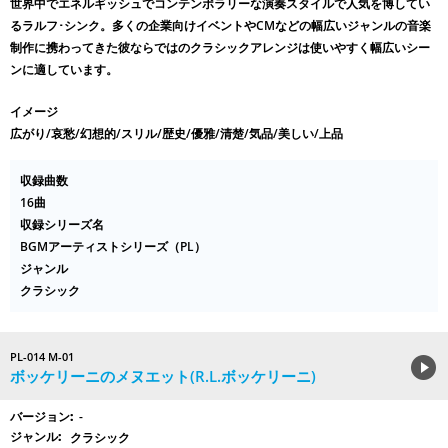
世界中でエネルギッシュでコンテンポラリーな演奏スタイルで人気を博してい
るラルフ･シンク。多くの企業向けイベントやCMなどの幅広いジャンルの音楽
制作に携わってきた彼ならではのクラシックアレンジは使いやすく幅広いシー
ンに適しています。
イメージ
広がり/哀愁/幻想的/スリル/歴史/優雅/清楚/気品/美しい/上品
収録曲数
16曲
収録シリーズ名
BGMアーティストシリーズ（PL）
ジャンル
クラシック
PL-014 M-01
ボッケリーニのメヌエット(R.L.ボッケリーニ)
-
クラシック