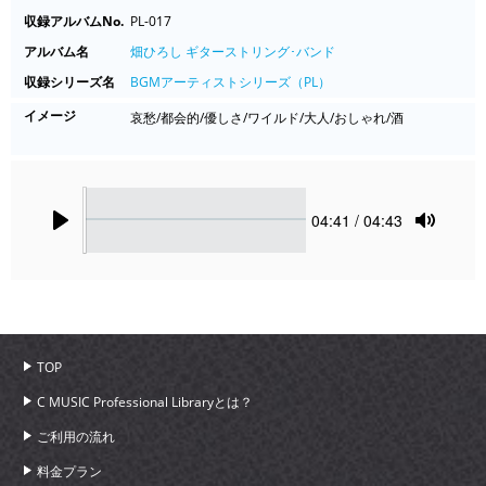
収録アルバムNo.
PL-017
アルバム名
畑ひろし ギターストリング･バンド
収録シリーズ名
BGMアーティストシリーズ（PL）
イメージ
哀愁/都会的/優しさ/ワイルド/大人/おしゃれ/酒
Seek
Current
04:41
/ 04:43
time
Play
Toggle
Mute
TOP
C MUSIC Professional Libraryとは？
ご利用の流れ
料金プラン