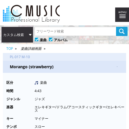
カスタム検索
楽曲
アルバム
TOP
楽曲詳細画面
PL-017 M-10
Morango (strawberry)
-
区分
楽曲
時間
4:43
ジャンル
ジャズ
楽器
エレキギター/ドラム/アコースティックギター/エレキベー
ス
キー
マイナー
テンポ
スロー