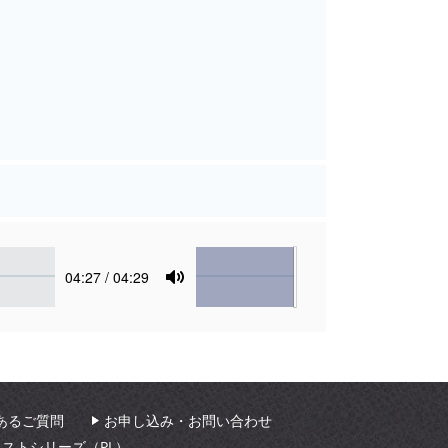
Volume
Current
04:27
/ 04:29
time
Toggle
Mute
あるご質問
お申し込み・お問い合わせ
ィストシリーズ（PL）