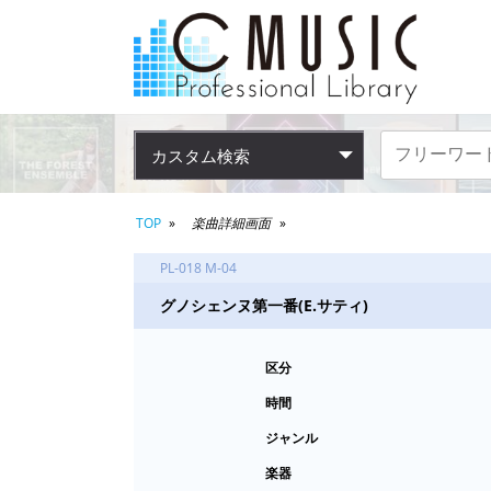
カスタム検索
TOP
楽曲詳細画面
PL-018 M-04
グノシェンヌ第一番(E.サティ)
区分
時間
ジャンル
楽器