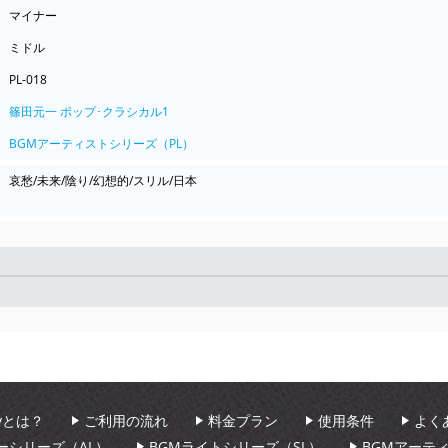
マイナー
ミドル
PL-018
篠田元一 ポップ･クラシカル1
BGMアーティストシリーズ（PL）
哀愁/未来/陰り/幻想的/スリル/日本
Seek
aryとは？
ご利用の流れ
料金プラン
使用条件
よく
ーシリーズ（AL）
BGMライトシリーズ（SL）
BGMアーテ