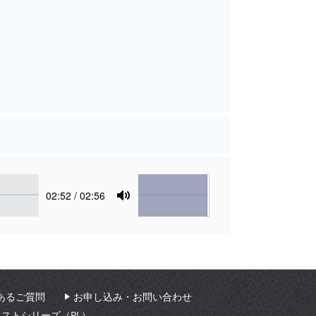
Volume
Current
02:52
/ 02:56
time
Toggle
Mute
あるご質問
お申し込み・お問い合わせ
ィストシリーズ（PL）