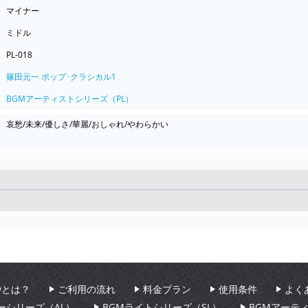
マイナー
ミドル
PL-018
篠田元一 ポップ･クラシカル1
BGMアーティストシリーズ（PL）
哀愁/未来/優しさ/華麗/おしゃれ/やわらかい
Seek
aryとは？
ご利用の流れ
料金プラン
使用条件
よく
ーシリーズ（AL）
BGMライトシリーズ（SL）
BGMアーテ