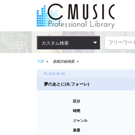
カスタム検索
TOP
楽曲詳細画面
PL-018 M-06
夢のあとに(G.フォーレ)
区分
時間
ジャンル
楽器