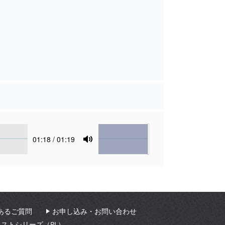
Volume
Current
01:18
/ 01:19
time
Toggle
Mute
あるご質問
お申し込み・お問い合わせ
ィストシリーズ（PL）