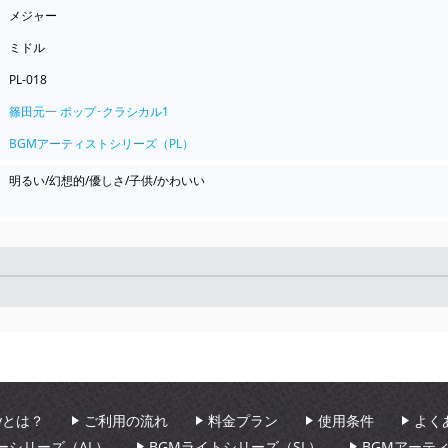
メジャー
ミドル
PL-018
篠田元一 ポップ･クラシカル1
BGMアーティストシリーズ（PL）
明るい/幻想的/優しさ/子供/かわいい
Seek
aryとは？
ご利用の流れ
料金プラン
使用条件
よく
ーシリーズ（AL）
BGMライトシリーズ（SL）
BGMアーテ