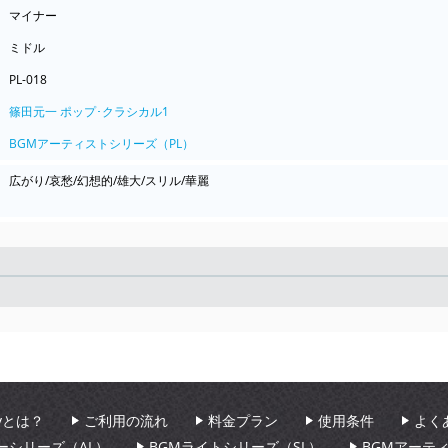
マイナー
ミドル
PL-018
篠田元一 ポップ･クラシカル1
BGMアーティストシリーズ（PL）
広がり/哀愁/幻想的/雄大/スリル/華麗
Seek
aryとは？
ご利用の流れ
料金プラン
使用条件
よく
ーシリーズ（AL）
BGMライトシリーズ（SL）
BGMアーテ