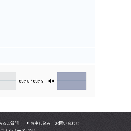
Volume
Current
03:18
/ 03:19
time
Toggle
Mute
あるご質問
お申し込み・お問い合わせ
ィストシリーズ（PL）