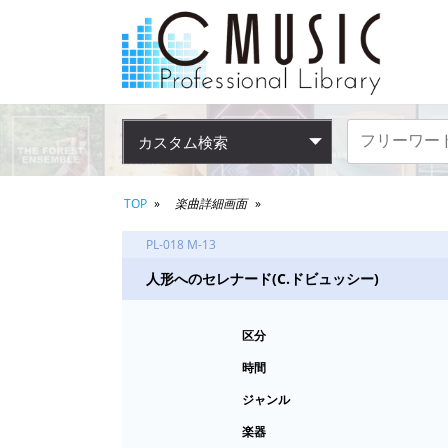
カスタム検索
TOP
楽曲詳細画面
PL-018 M-13
人形へのセレナード(C.ドビュッシー)
区分
時間
ジャンル
楽器