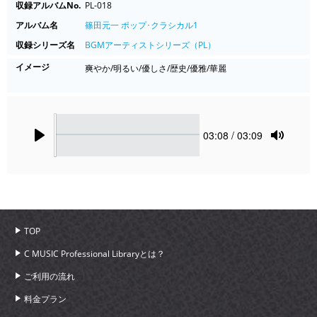
収録アルバムNo.
PL-018
アルバム名
篠田元一 ポップ･クラシカル1
収録シリーズ名
BGMアーティストシリーズ（PL）
イメージ
爽やか/明るい/優しさ/歴史/優雅/華麗
Seek
Current
03:08
/ 03:09
time
Play
Toggle
Mute
TOP
C MUSIC Professional Libraryとは？
ご利用の流れ
料金プラン