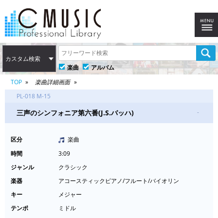
カスタム検索
楽曲
アルバム
TOP
楽曲詳細画面
PL-018 M-15
三声のシンフォニア第六番(J.S.バッハ)
-
区分
楽曲
時間
3:09
ジャンル
クラシック
楽器
アコースティックピアノ/フルート/バイオリン
キー
メジャー
テンポ
ミドル