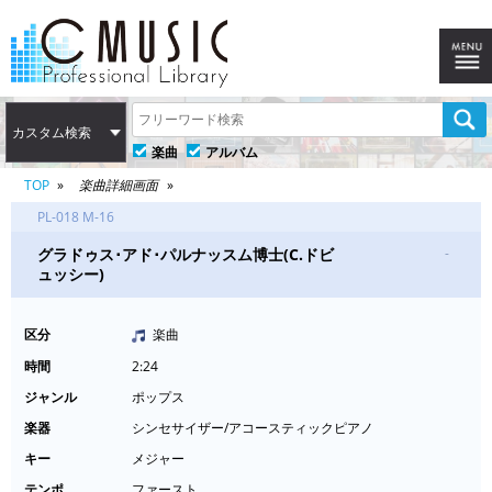
カスタム検索
楽曲
アルバム
TOP
楽曲詳細画面
PL-018 M-16
グラドゥス･アド･パルナッスム博士(C.ドビ
-
ュッシー)
区分
楽曲
時間
2:24
ジャンル
ポップス
楽器
シンセサイザー/アコースティックピアノ
キー
メジャー
テンポ
ファースト