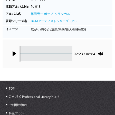
収録アルバムNo.
PL-018
アルバム名
篠田元一 ポップ･クラシカル1
収録シリーズ名
BGMアーティストシリーズ（PL）
イメージ
広がり/爽やか/哀愁/未来/雄大/歴史/優雅
Seek
Current
02:23
/ 02:24
time
Play
Toggle
Mute
TOP
C MUSIC Professional Libraryとは？
ご利用の流れ
料金プラン