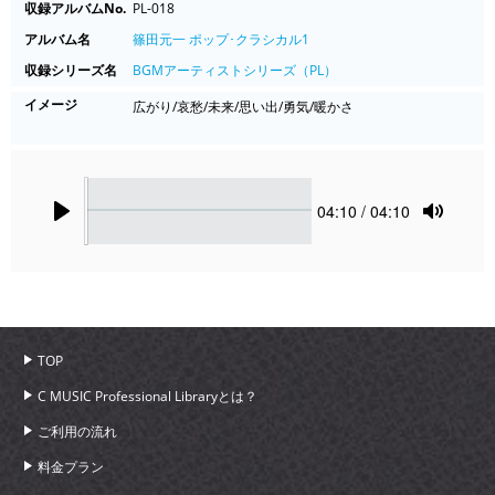
収録アルバムNo.
PL-018
アルバム名
篠田元一 ポップ･クラシカル1
収録シリーズ名
BGMアーティストシリーズ（PL）
イメージ
広がり/哀愁/未来/思い出/勇気/暖かさ
Seek
Current
04:10
/ 04:10
time
Play
Toggle
Mute
TOP
C MUSIC Professional Libraryとは？
ご利用の流れ
料金プラン