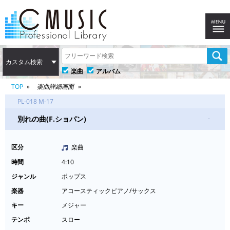
カスタム検索
楽曲
アルバム
TOP
楽曲詳細画面
PL-018 M-17
別れの曲(F.ショパン)
-
区分
楽曲
時間
4:10
ジャンル
ポップス
楽器
アコースティックピアノ/サックス
キー
メジャー
テンポ
スロー