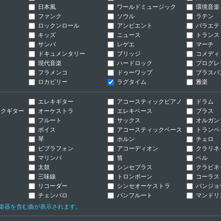
日本風
ワールドミュージック
環境音楽
ファンク
ソウル
ラテン
ロックンロール
アンビエント
バラエテ
キッズ
ニュース
トランス
サンバ
レゲエ
マーチ
ドキュメンタリー
ブリッジ
コメディ
現代音楽
ハードロック
プログレ
フラメンコ
ドゥーワップ
ブラスバ
ロカビリー
ラグタイム
雅楽
ー
エレキギター
アコースティックピアノ
ドラム
クギター
オーケストラ
エレキベース
ブラス
ン
フルート
サックス
オルガン
ボイス
アコースティックベース
トランペ
琴
ホルン
チェロ
ビブラフォン
アコーディオン
クラリネ
マリンバ
笛
ベル
太鼓
シンセブラス
クラビネ
三味線
トロンボーン
コーラス
リコーダー
シンセオーケストラ
バンジョ
チェンバロ
パンフルート
マンドリ
の楽器を含む曲が表示されます。