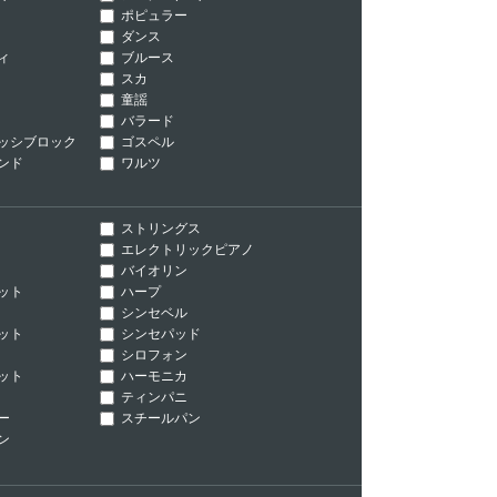
ポピュラー
ダンス
ィ
ブルース
スカ
童謡
バラード
ッシブロック
ゴスペル
ンド
ワルツ
ストリングス
エレクトリックピアノ
バイオリン
ット
ハープ
シンセベル
ット
シンセパッド
シロフォン
ット
ハーモニカ
ティンパニ
ー
スチールパン
ン