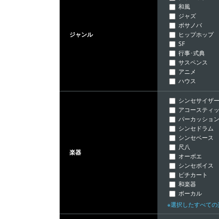
和風
ジャズ
ボサノバ
ヒップホップ
ジャンル
SF
行事･式典
サスペンス
アニメ
ハウス
シンセサイザ
アコースティッ
パーカッショ
シンセドラム
シンセベース
尺八
楽器
オーボエ
シンセボイス
ピチカート
和楽器
ボーカル
※選択したすべて