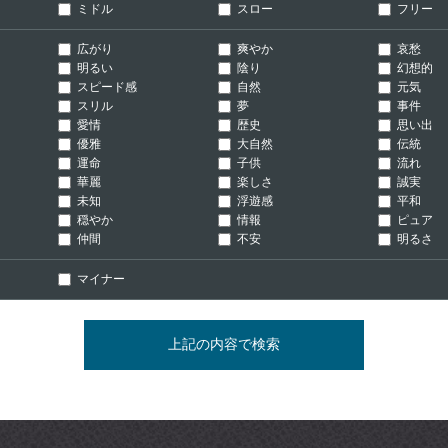
ミドル
スロー
フリー
広がり
爽やか
哀愁
明るい
陰り
幻想的
スピード感
自然
元気
スリル
夢
事件
愛情
歴史
思い出
優雅
大自然
伝統
運命
子供
流れ
華麗
楽しさ
誠実
未知
浮遊感
平和
穏やか
情報
ピュア
仲間
不安
明るさ
マイナー