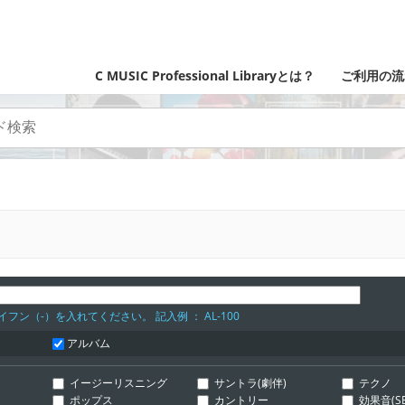
C MUSIC Professional Libraryとは？
ご利用の流
フン（-）を入れてください。 記入例 ： AL-100
アルバム
イージーリスニング
サントラ(劇伴)
テクノ
ポップス
カントリー
効果音(SE