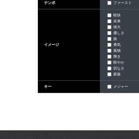
ファースト
テンポ
軽快
未来
雄大
優しさ
旅
勇気
イメージ
孤独
輝き
軽やか
切なさ
家族
メジャー
キー