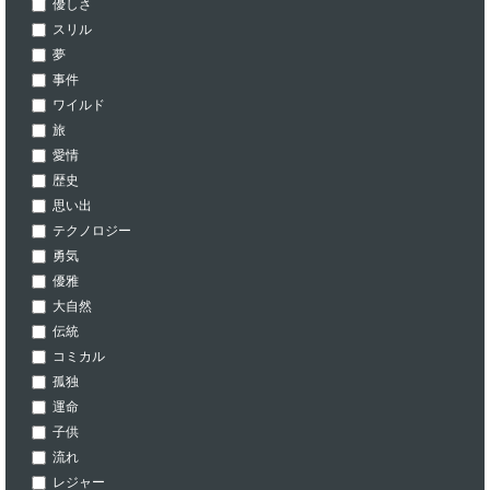
優しさ
スリル
夢
事件
ワイルド
旅
愛情
歴史
思い出
テクノロジー
勇気
優雅
大自然
伝統
コミカル
孤独
運命
子供
流れ
レジャー