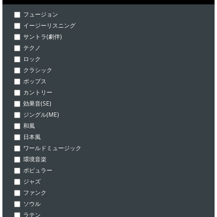
フュージョン
イージーリスニング
サントラ(劇伴)
テクノ
ロック
クラシック
ポップス
カントリー
効果音(SE)
ジングル(ME)
和風
日本風
ワールドミュージック
環境音楽
ポピュラー
ジャズ
ファンク
ソウル
ラテン