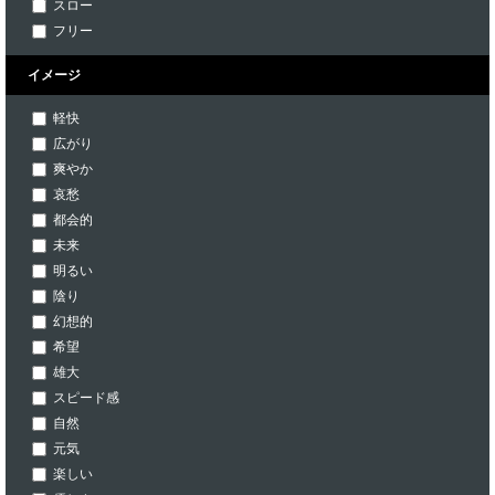
スロー
フリー
イメージ
軽快
広がり
爽やか
哀愁
都会的
未来
明るい
陰り
幻想的
希望
雄大
スピード感
自然
元気
楽しい