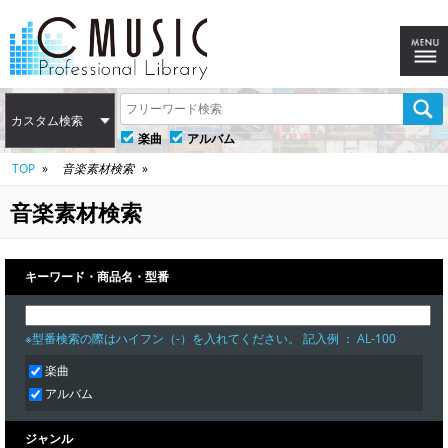
カスタム検索
楽曲
アルバム
TOP
音楽素材検索
音楽素材検索
キーワード・商品名・型番
※型番検索の際はハイフン（-）を入れてください。 記入例 ： AL-100
楽曲
アルバム
ジャンル