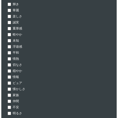
輝き
華麗
楽しさ
誠実
重厚感
軽やか
未知
浮遊感
平和
情熱
切なさ
穏やか
情報
ピュア
懐かしさ
家族
仲間
不安
明るさ