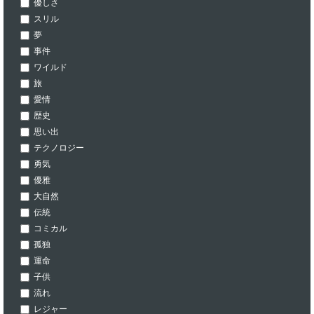
優しさ
スリル
夢
事件
ワイルド
旅
愛情
歴史
思い出
テクノロジー
勇気
優雅
大自然
伝統
コミカル
孤独
運命
子供
流れ
レジャー