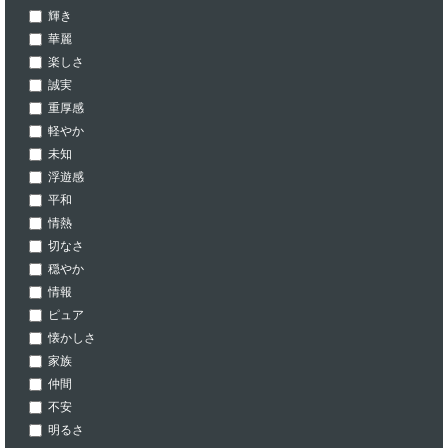
輝き
華麗
楽しさ
誠実
重厚感
軽やか
未知
浮遊感
平和
情熱
切なさ
穏やか
情報
ピュア
懐かしさ
家族
仲間
不安
明るさ