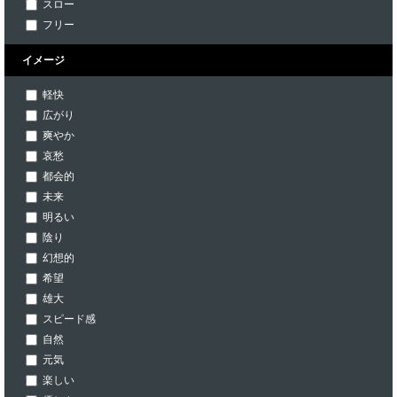
スロー
フリー
イメージ
軽快
広がり
爽やか
哀愁
都会的
未来
明るい
陰り
幻想的
希望
雄大
スピード感
自然
元気
楽しい