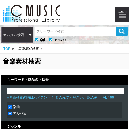
カスタム検索
楽曲
アルバム
TOP
音楽素材検索
音楽素材検索
キーワード・商品名・型番
※型番検索の際はハイフン（-）を入れてください。 記入例 ： AL-100
楽曲
アルバム
ジャンル