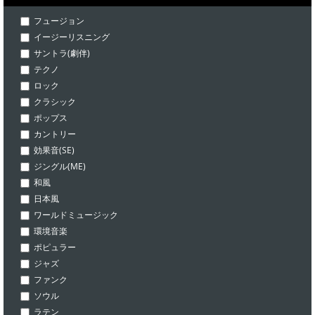
フュージョン
イージーリスニング
サントラ(劇伴)
テクノ
ロック
クラシック
ポップス
カントリー
効果音(SE)
ジングル(ME)
和風
日本風
ワールドミュージック
環境音楽
ポピュラー
ジャズ
ファンク
ソウル
ラテン