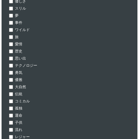
優しさ
スリル
夢
事件
ワイルド
旅
愛情
歴史
思い出
テクノロジー
勇気
優雅
大自然
伝統
コミカル
孤独
運命
子供
流れ
レジャー