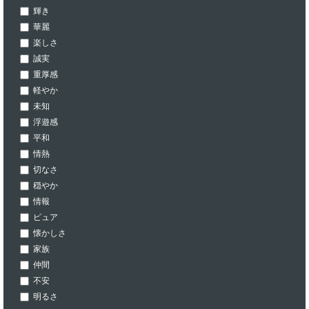
輝き
華麗
楽しさ
誠実
重厚感
軽やか
未知
浮遊感
平和
情熱
切なさ
穏やか
情報
ピュア
懐かしさ
家族
仲間
不安
明るさ