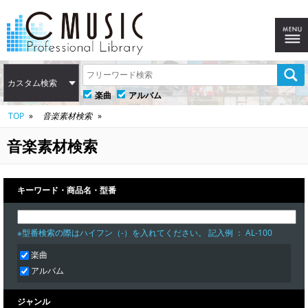
カスタム検索
楽曲
アルバム
TOP
音楽素材検索
音楽素材検索
キーワード・商品名・型番
※型番検索の際はハイフン（-）を入れてください。 記入例 ： AL-100
楽曲
アルバム
ジャンル