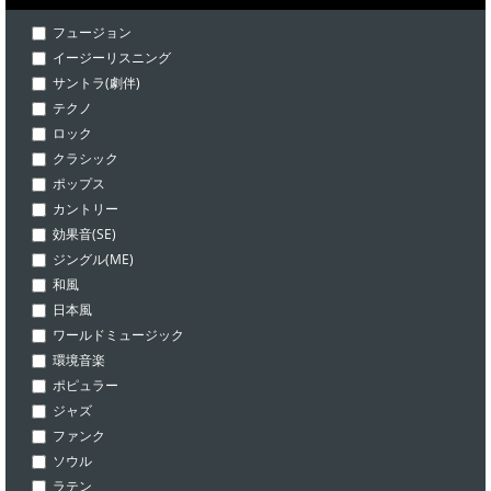
フュージョン
イージーリスニング
サントラ(劇伴)
テクノ
ロック
クラシック
ポップス
カントリー
効果音(SE)
ジングル(ME)
和風
日本風
ワールドミュージック
環境音楽
ポピュラー
ジャズ
ファンク
ソウル
ラテン