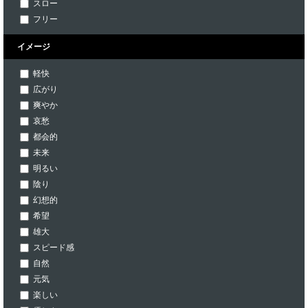
スロー
フリー
イメージ
軽快
広がり
爽やか
哀愁
都会的
未来
明るい
陰り
幻想的
希望
雄大
スピード感
自然
元気
楽しい