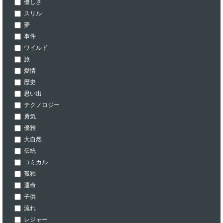
優しさ
スリル
夢
事件
ワイルド
旅
愛情
歴史
思い出
テクノロジー
勇気
優雅
大自然
伝統
コミカル
孤独
運命
子供
流れ
レジャー