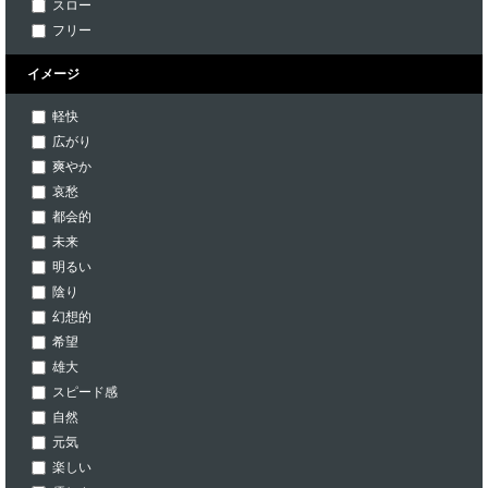
スロー
フリー
イメージ
軽快
広がり
爽やか
哀愁
都会的
未来
明るい
陰り
幻想的
希望
雄大
スピード感
自然
元気
楽しい