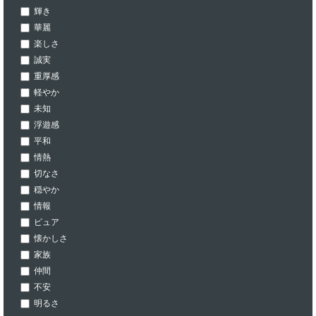
輝き
華麗
楽しさ
誠実
重厚感
軽やか
未知
浮遊感
平和
情熱
切なさ
穏やか
情報
ピュア
懐かしさ
家族
仲間
不安
明るさ