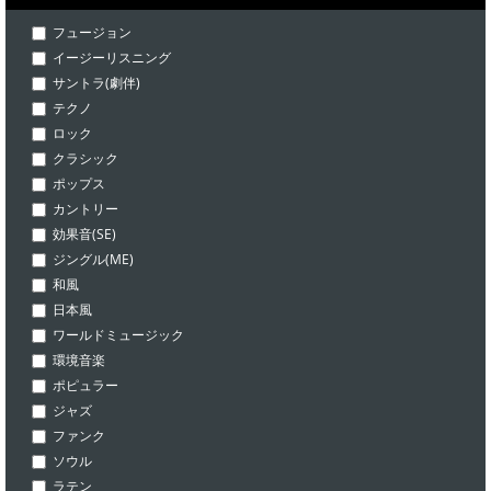
フュージョン
イージーリスニング
サントラ(劇伴)
テクノ
ロック
クラシック
ポップス
カントリー
効果音(SE)
ジングル(ME)
和風
日本風
ワールドミュージック
環境音楽
ポピュラー
ジャズ
ファンク
ソウル
ラテン