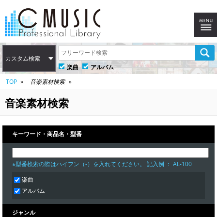
カスタム検索
楽曲
アルバム
TOP
音楽素材検索
音楽素材検索
キーワード・商品名・型番
※型番検索の際はハイフン（-）を入れてください。 記入例 ： AL-100
楽曲
アルバム
ジャンル