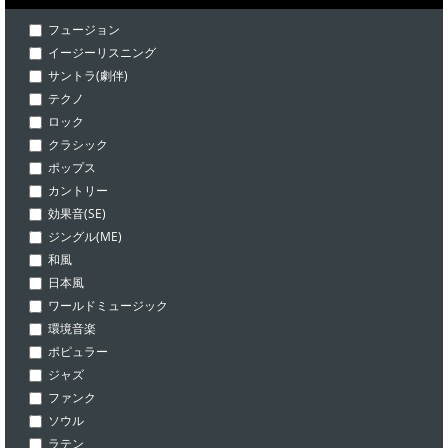
フュージョン
イージーリスニング
サントラ(劇伴)
テクノ
ロック
クラシック
ポップス
カントリー
効果音(SE)
ジングル(ME)
和風
日本風
ワールドミュージック
環境音楽
ポピュラー
ジャズ
ファンク
ソウル
ラテン