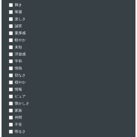
輝き
華麗
楽しさ
誠実
重厚感
軽やか
未知
浮遊感
平和
情熱
切なさ
穏やか
情報
ピュア
懐かしさ
家族
仲間
不安
明るさ