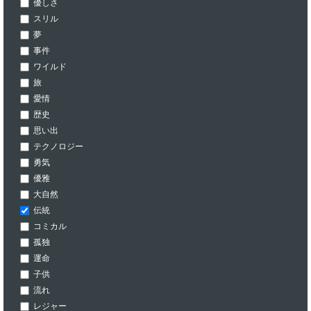
優しさ
スリル
夢
事件
ワイルド
旅
愛情
歴史
思い出
テクノロジー
勇気
優雅
大自然
伝統
コミカル
孤独
運命
子供
流れ
レジャー