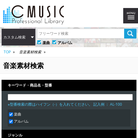
カスタム検索
楽曲
アルバム
TOP
音楽素材検索
音楽素材検索
キーワード・商品名・型番
※型番検索の際はハイフン（-）を入れてください。 記入例 ： AL-100
楽曲
アルバム
ジャンル