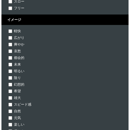
スロー
フリー
イメージ
軽快
広がり
爽やか
哀愁
都会的
未来
明るい
陰り
幻想的
希望
雄大
スピード感
自然
元気
楽しい