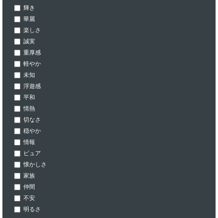
輝き
華麗
楽しさ
誠実
重厚感
軽やか
未知
浮遊感
平和
情熱
切なさ
穏やか
情報
ピュア
懐かしさ
家族
仲間
不安
明るさ