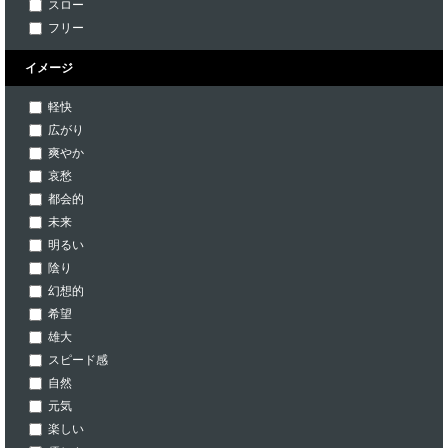
スロー
フリー
イメージ
軽快
広がり
爽やか
哀愁
都会的
未来
明るい
陰り
幻想的
希望
雄大
スピード感
自然
元気
楽しい