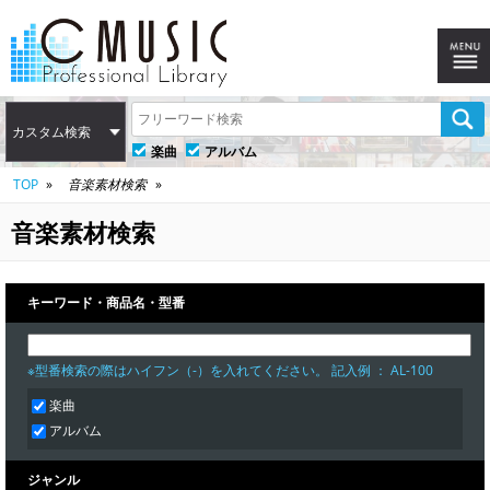
カスタム検索
楽曲
アルバム
TOP
音楽素材検索
音楽素材検索
キーワード・商品名・型番
※型番検索の際はハイフン（-）を入れてください。 記入例 ： AL-100
楽曲
アルバム
ジャンル