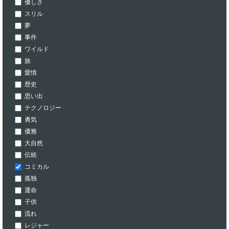
優しさ
スリル
夢
事件
ワイルド
旅
愛情
歴史
思い出
テクノロジー
勇気
優雅
大自然
伝統
コミカル
孤独
運命
子供
流れ
レジャー