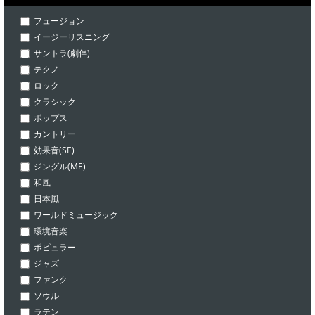
フュージョン
イージーリスニング
サントラ(劇伴)
テクノ
ロック
クラシック
ポップス
カントリー
効果音(SE)
ジングル(ME)
和風
日本風
ワールドミュージック
環境音楽
ポピュラー
ジャズ
ファンク
ソウル
ラテン