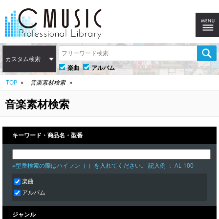
カスタム検索
楽曲
アルバム
TOP
音楽素材検索
音楽素材検索
キーワード・商品名・型番
※型番検索の際はハイフン（-）を入れてください。 記入例 ： AL-100
楽曲
アルバム
ジャンル