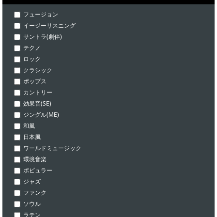
フュージョン
イージーリスニング
サントラ(劇伴)
テクノ
ロック
クラシック
ポップス
カントリー
効果音(SE)
ジングル(ME)
和風
日本風
ワールドミュージック
環境音楽
ポピュラー
ジャズ
ファンク
ソウル
ラテン