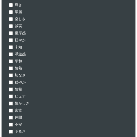
輝き
華麗
楽しさ
誠実
重厚感
軽やか
未知
浮遊感
平和
情熱
切なさ
穏やか
情報
ピュア
懐かしさ
家族
仲間
不安
明るさ