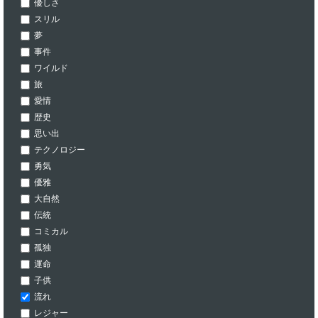
優しさ
スリル
夢
事件
ワイルド
旅
愛情
歴史
思い出
テクノロジー
勇気
優雅
大自然
伝統
コミカル
孤独
運命
子供
流れ
レジャー