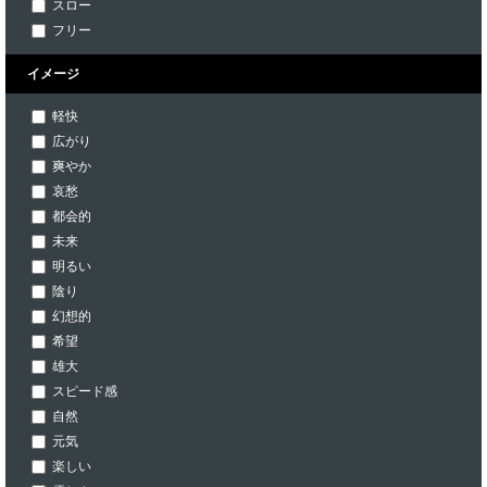
スロー
フリー
イメージ
軽快
広がり
爽やか
哀愁
都会的
未来
明るい
陰り
幻想的
希望
雄大
スピード感
自然
元気
楽しい