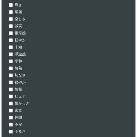
輝き
華麗
楽しさ
誠実
重厚感
軽やか
未知
浮遊感
平和
情熱
切なさ
穏やか
情報
ピュア
懐かしさ
家族
仲間
不安
明るさ