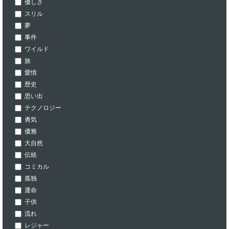
優しさ
スリル
夢
事件
ワイルド
旅
愛情
歴史
思い出
テクノロジー
勇気
優雅
大自然
伝統
コミカル
孤独
運命
子供
流れ
レジャー