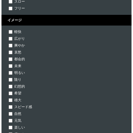
スロー
フリー
イメージ
軽快
広がり
爽やか
哀愁
都会的
未来
明るい
陰り
幻想的
希望
雄大
スピード感
自然
元気
楽しい