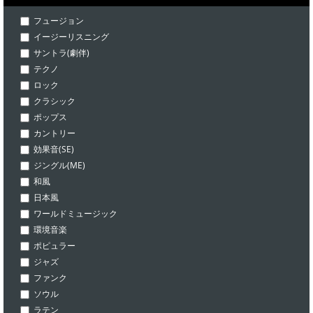
フュージョン
イージーリスニング
サントラ(劇伴)
テクノ
ロック
クラシック
ポップス
カントリー
効果音(SE)
ジングル(ME)
和風
日本風
ワールドミュージック
環境音楽
ポピュラー
ジャズ
ファンク
ソウル
ラテン