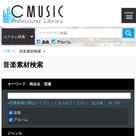
カスタム検索
楽曲
アルバム
TOP
音楽素材検索
音楽素材検索
キーワード・商品名・型番
※型番検索の際はハイフン（-）を入れてください。 記入例 ： AL-100
楽曲
アルバム
ジャンル